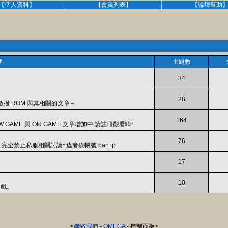
【個人資料】
【會員列表】
【論壇幫助
述
主題數
34
28
撥 ROM 與其相關的文章～
164
AME 與 Old GAME 文章增加中,請註冊觀看唷!
76
全禁止私服相關討論~違者砍帳號 ban ip
17
10
遊戲。
<
聯絡我們
-
OMEGA
- 控制面板>