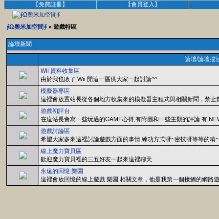
【免費註冊】
【會員登入】
∮Ω奧米加空間∮
» 遊戲特區
論壇新聞
論壇/論壇描
Wii 資料收集區
由於我也敗了 Wii 開這一區供大家一起討論^^
模擬器專區
這裡會放置站長從各個地方收集來的模擬器主程式與相關新聞，禁止散
遊戲初評台
在這站長會寫一些玩過的GAME心得,有附圖和一些主觀的評論.有 NEW G
遊戲討論區
希望大家多來這裡討論遊戲方面的事情,練功方式呀~密技呀等等的唷~ 完
線上魔力寶貝區
歡迎魔力寶貝裡的三五好友一起來這裡聊天
永遠的回憶 樂園
這裡會放回憶的線上遊戲 樂園 相關文章，他是我第一個接觸的網路