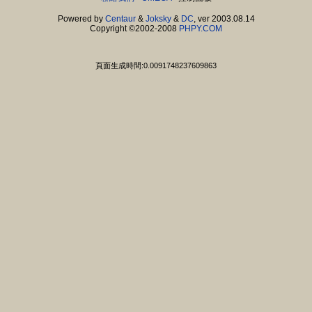
Powered by
Centaur
&
Joksky
&
DC
, ver 2003.08.14
Copyright ©2002-2008
PHPY.COM
頁面生成時間:0.0091748237609863