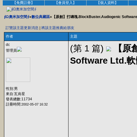
【免費註冊】
【會員登入】
【個人資料】
∮Ω奧米加空間∮
»
數位典藏區
»【原創】打磚塊.BlockBuster.Audiogenic Softwa
訂覽該主題更新消息
|
將該主題推薦給朋友
作者
主題
dc
(第 1 篇)
【原創】
管理員
Software Lt
性別:男
來自:瓦肯星
發表總數:11734
註冊時間:
2002-05-07 16:32