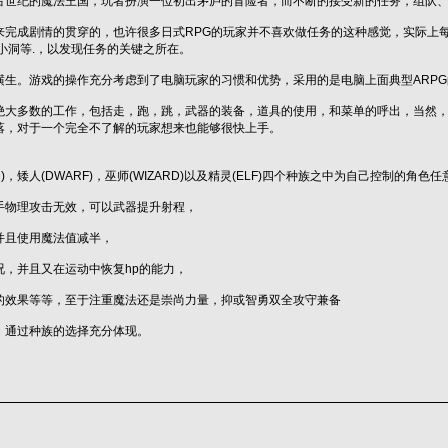
古世纪的魔法王国，玩者扮演一位初出茅庐的冒险者，而不断的接受新的任务，组队
来完成剧情的贯穿的，也许很多日式RPG的玩家并不喜欢做任务的这种感觉，实际上
小洞等.，以发现任务的关键之所在。
横生。游戏的操作充分考虑到了电脑玩家的习惯和优势，采用的是电脑上面典型ARP
绝大多数的工作，包括走，跑，跳，武器的装备，道具的使用，和菜单的呼出，当然
落，对于一个完全不了解的玩家想来也能够很快上手。
ER)，矮人(DWARF)，巫师(WIZARD)以及精灵(ELF)四个种族之中为自己控
手物理攻击无效，可以武器提升射程，
并且使用魔法值减半，
况，并且又在运动中恢复hp的能力，
的效果等等，至于注重魔法还是崇尚力量，抑或智勇双全攻守兼备
，通过种族的选择充分体现。