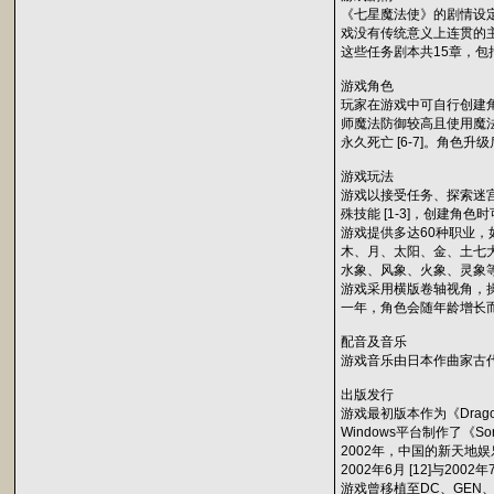
《七星魔法使》的剧情设定于
戏没有传统意义上连贯的主
这些任务剧本共15章，包括
游戏角色
玩家在游戏中可自行创建角
师魔法防御较高且使用魔
永久死亡 [6-7]。角色
游戏玩法
游戏以接受任务、探索迷宫
殊技能 [1-3]，创建角
游戏提供多达60种职业，如
木、月、太阳、金、土七大元
水象、风象、火象、灵象等属
游戏采用横版卷轴视角，操
一年，角色会随年龄增长而
配音及音乐
游戏音乐由日本作曲家古代佑
出版发行
游戏最初版本作为《Dragon 
Windows平台制作了《Sorce
2002年，中国的新天地娱乐
2002年6月 [12]与2002
游戏曾移植至DC、GEN、P