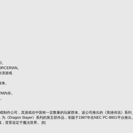
O。
RCERIAN。
扮演游戏
媒体。
2M内存。
有。
PC游戏制作公司，其游戏在中国有一定数量的玩家群体。该公司推出的《英雄传说》系
《Dragon Slayer》系列的第五部作品，初版于1987年在NEC PC-8801平台推出。 
，背景设定于魔法世界。 [8]