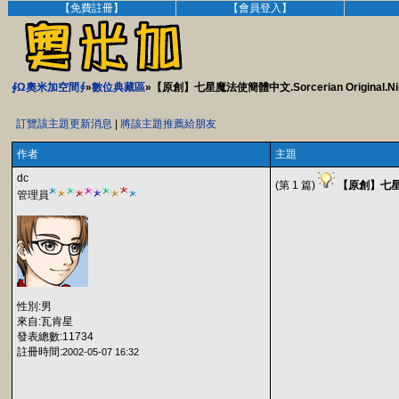
【免費註冊】
【會員登入】
∮Ω奧米加空間∮
»
數位典藏區
»【原創】七星魔法使簡體中文.Sorcerian Original.
訂覽該主題更新消息
|
將該主題推薦給朋友
作者
主題
dc
(第 1 篇)
【原創】七星魔法
管理員
性別:男
來自:瓦肯星
發表總數:11734
註冊時間:
2002-05-07 16:32