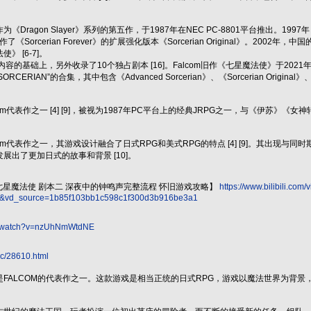
agon Slayer》系列的第五作，于1987年在NEC PC-8801平台推出。1997年，Falc
制作了《Sorcerian Forever》的扩展强化版本《Sorcerian Original》。200
 [6-7]。
基本内容的基础上，另外收录了10个独占剧本 [16]。Falcom旧作《七星魔法使》于2021年
ORCERIAN”的合集，其中包含《Advanced Sorcerian》、《Sorcerian Original》
m代表作之一 [4] [9]，被视为1987年PC平台上的经典JRPG之一，与《伊苏》《女
om代表作之一，其游戏设计融合了日式RPG和美式RPG的特点 [4] [9]。其出现
展出了更加日式的故事和背景 [10]。
erian 七星魔法使 剧本二 深夜中的钟鸣声完整流程 怀旧游戏攻略】
https://www.bilibili.co
b&vd_source=1b85f103bb1c598c1f300d3b916be3a1
om/watch?v=nzUhNmWtdNE
pc/28610.html
是FALCOM的代表作之一。这款游戏是相当正统的日式RPG，游戏以魔法世界为背