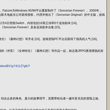
om为Windows 95/98平台重新制作了《Sorcerian Forever》。2000年，
2年，中国的新天地娱乐公司获得授权，代理并推出了《Sorcerian Original》的中文版，游戏
2月4日登陆Switch，内容包括16章正传和5个追加剧本 [14]。
、《Sorcerian Forever》及各追加剧本合集 [15]。
神转生》《最终幻想》等齐名 [10]。游戏登陆PC平台后获得了很高的人气 [16]。
与同时期的《伊苏》《女神转生》《最终幻想》等作品一起，标志着JRPG逐渐摆脱此前
m/video/BV1p7411Z7gK/?
景，结合众多的角色、庞大的故事情节，意图带给玩者一趟丰富充实的冒险之旅。