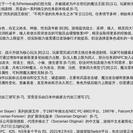
一个名为Pentawa的幻想大陆，亦被描述为中古世纪的魔法王国 [5] [11]。玩
线剧情，而是由一系列独立的任务剧本组成 [6-7]。
“消失的国王权杖”、“不死不老的长寿永生之水”等 [11] [16]。任务情节多样，例
色，自定义姓名、种族、性别及年龄 [6] [8]。游戏提供战士、巫师、矮人、精
法消耗减半，矮人有使出双倍攻击的可能且会缓慢恢复HP，精灵会取得更多的经验值
升级后能力上限提升，但实际能力值需通过道场修行才能提高。职业选择是角色成长的一部分 [6
、战斗升级为核心玩法 [8] [11]，玩家需完成15章主线任务推进剧情。玩家可
色时可通过增加年龄换取更多初始能力点数。队伍人数上限为四人，部分任务因NPC加入会限
农夫、传道士、佣兵、小偷、接生婆等 [6-7] [9]，职业对性别及能力有不同需求，
素，共有120种魔法，分为攻击、防御、治愈、变换四大类型 [7] [9] [12]，魔法
性，可利用魔法属性克制 [6-7]。
作以鼠标点击移动和交互为主，键盘辅助，主要有武器攻击键、魔法攻击键和更换领队键 [7
属性变化、形象衰老，直至寿命耗尽永久死亡。角色升级后能力上限提升，但需通过道场修行提
三谱写 [6-7]。背景音乐由日本作曲家古代佑三谱写 [7]。
Slayer》系列的第五作，于1987年推出在NEC PC-8801平台。1997年，Falcom为Wind
rian Forever》的扩展强化版本《Sorcerian Original》 [6-7]。
公司获得授权，代理并推出了《Sorcerian Original》的中文版，游戏中文名被简化为
年7月27日 [13]的记录。
C、IOS、NS等多个平台 [5]。2021年2月4日，游戏登陆Switch平台，包含16章正传