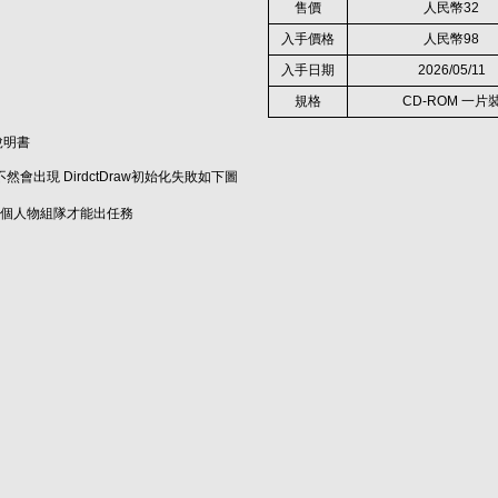
售價
人民幣32
入手價格
人民幣98
入手日期
2026/05/11
規格
CD-ROM 一片
說明書
1 不然會出現 DirdctDraw初始化失敗如下圖
2個人物組隊才能出任務