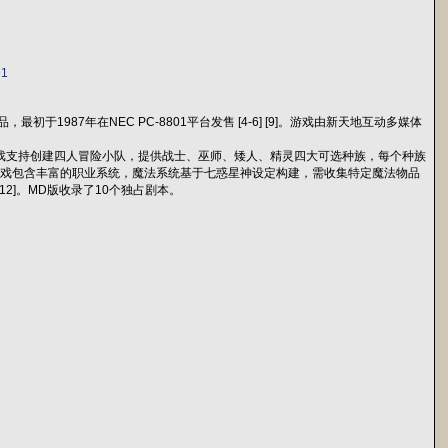
91
最初于1987年在NEC PC-8801平台发售 [4-6] [9]。游戏由新天地互动多媒体
]。游戏支持创建四人冒险小队，提供战士、巫师、矮人、精灵四大可选种族，每个种族
6]。游戏包含丰富的职业系统，魔法系统基于七惑星神设定构建，需收集特定魔法物品
2]。MD版收录了10个独占剧本。