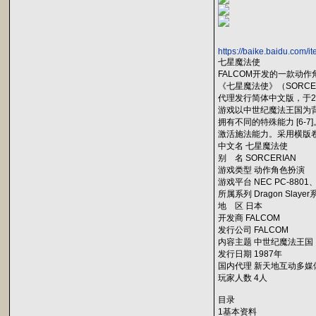
https://baike.baidu
七星魔法使
FALCOM开发的一款动
《七星魔法使》（SORCER
代理发行简体中文版，于2002年
游戏以中世纪魔法王国为背
拥有不同的特殊能力 [6
激活施法能力。采用横版卷
中文名 七星魔法使
别 名 SORCERIAN
游戏类型 动作角色扮演
游戏平台 NEC PC-8801
所属系列 Dragon Slayer
地 区 日本
开发商 FALCOM
发行公司 FALCOM
内容主题 中世纪魔法王国
发行日期 1987年
国内代理 新天地互动多媒
玩家人数 4人
目录
1基本资料