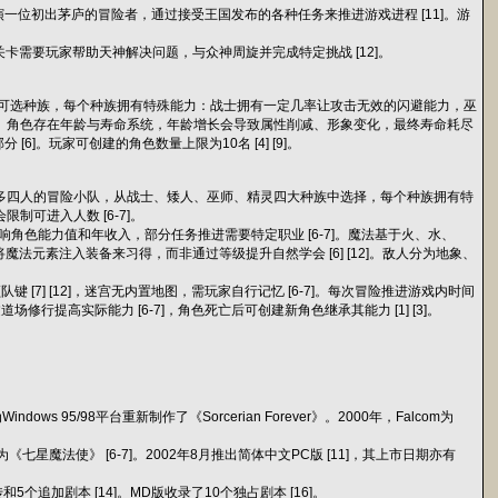
家扮演一位初出茅庐的冒险者，通过接受王国发布的各种任务来推进游戏进程 [11]。游
如有关卡需要玩家帮助天神解决问题，与众神周旋并完成特定挑战 [12]。
灵四大可选种族，每个种族拥有特殊能力：战士拥有一定几率让攻击无效的闪避能力，巫
。角色存在年龄与寿命系统，年龄增长会导致属性削减、形象变化，最终寿命耗尽
]。玩家可创建的角色数量上限为10名 [4] [9]。
创建最多四人的冒险小队，从战士、矮人、巫师、精灵四大种族中选择，每个种族拥有特
制可进入人数 [6-7]。
影响角色能力值和年收入，部分任务推进需要特定职业 [6-7]。魔法基于火、水、
需将魔法元素注入装备来习得，而非通过等级提升自然学会 [6] [12]。敌人分为地象、
] [12]，迷宫无内置地图，需玩家自行记忆 [6-7]。每次冒险推进游戏内时间
高实际能力 [6-7]，角色死亡后可创建新角色继承其能力 [1] [3]。
ows 95/98平台重新制作了《Sorcerian Forever》。2000年，Falcom为
《七星魔法使》 [6-7]。2002年8月推出简体中文PC版 [11]，其上市日期亦有
和5个追加剧本 [14]。MD版收录了10个独占剧本 [16]。