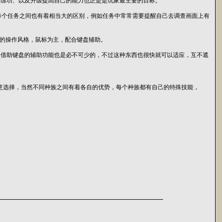
、练功、以及升级提高自己的能力也正是是玩家最主要的目标。
每个任务之间也有着相当大的区别，例如任务中常常需要提醒自己去调查画面上有
G的操作风格，鼠标为主，配合键盘辅助。
，借助键盘的辅助功能也是必不可少的，不过这种东西也很快就可以适应，互不遮
制的角色任意选择，当然不同种族之间有着各自的优势，每个种族都有自己的特殊技能，