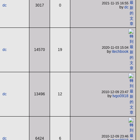
2021-11-15 16:55
dc
3017
0
by
dc
2020-11-03 15:04
dc
14570
19
by
itechbook
2010-12-09 23:47
dc
13496
12
by
tvgo0918
2010-12-09 23:46
dc
6424
6