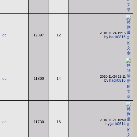
2010-11-24 19:15
dc
12397
12
by
hack0816
2010-11-24 19:11
dc
11860
14
by
hack0816
2010-11-21 10:50
dc
11730
16
by
jack0614