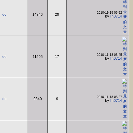
2010-11-18 03:52
dc
14346
20
by
lin0714
2010-11-18 03:45
dc
11505
17
by
lin0714
2010-11-18 03:27
dc
9340
9
by
lin0714