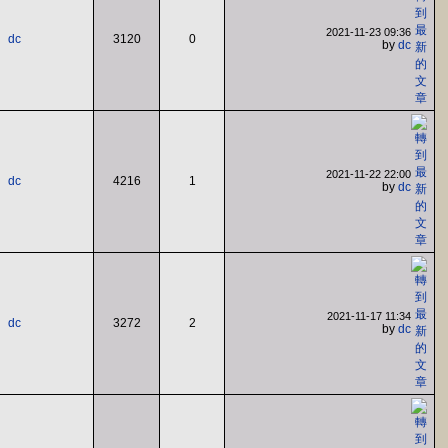
2021-11-23 09:36
dc
3120
0
by
dc
2021-11-22 22:00
dc
4216
1
by
dc
2021-11-17 11:34
dc
3272
2
by
dc