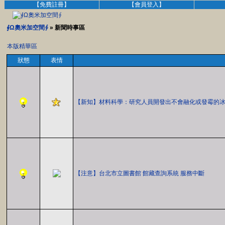
【免費註冊】
【會員登入】
∮Ω奧米加空間∮
» 新聞時事區
本版精華區
狀態
表情
【新知】材料科學：研究人員開發出不會融化或發霉的
【注意】台北市立圖書館 館藏查詢系統 服務中斷