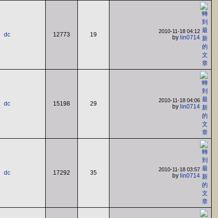
2010-11-18 04:12
dc
12773
19
by
lin0714
2010-11-18 04:06
dc
15198
29
by
lin0714
2010-11-18 03:57
dc
17292
35
by
lin0714