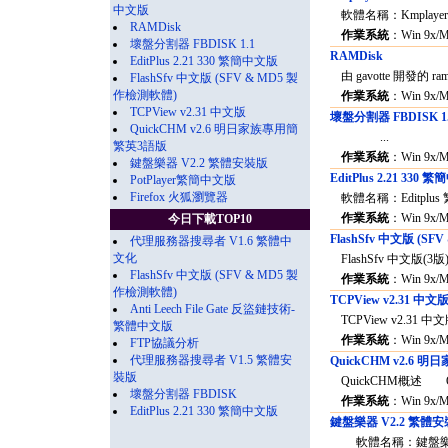
中文版
軟體名稱：Kmplaye
RAMDisk
作業系統
：Win 9x/
壞盤分割器 FBDISK 1.1
RAMDisk
EditPlus 2.21 330 繁簡中文版
由 gavotte 開發的 ram
FlashSfv 中文版 (SFV & MD5 製
作檢測軟體)
作業系統
：Win 9x/
TCPView v2.31 中文版
壞盤分割器 FBDISK 1
QuickCHM v2.6 明日家族專用簡
...
繁英3語版
作業系統
：Win 9x/
鍵盤樂器 V2.2 繁體安裝版
EditPlus 2.21 330
PotPlayer繁簡中文版
Firefox 火狐瀏覽器
軟體名稱：Editplu
作業系統
：Win 9x/
今日下載TOP10
FlashSfv 中文版 (S
代理服務器搜尋者 V1.6 繁體中
文化
FlashSfv 中文版(
FlashSfv 中文版 (SFV & MD5 製
作業系統
：Win 9x/
作檢測軟體)
TCPView v2.31 中文
Anti Leech File Gate 反盜鏈技術-
TCPView v2.31
繁體中文版
作業系統
：Win 9x/
FTP協議分析
代理服務器搜尋者 V1.5 繁體安
QuickCHM v2.6
裝版
QuickCHM概述 Q
壞盤分割器 FBDISK
作業系統
：Win 9x/
EditPlus 2.21 330 繁簡中文版
鍵盤樂器 V2.2 繁體
軟體名稱：鍵盤樂器 