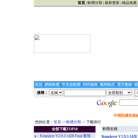
首頁
|
軟體分類
|
最新更新
|
精品推薦
首頁
|
網路軟體
|
中文化軟體
|
PHP源碼
|
應用程式
|
電子書籍
|
模
搜尋：
中間的廣告留給
您的位置：
首頁
->
軟體分類
-> 下載排行
軟體名稱
全部下載TOP10
Kmplayer V2.9.3.1428 Final 繁簡
Kmplayer V2.9.3.14