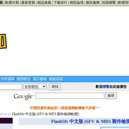
頁
|
軟體分類
|
最新更新
|
精品推薦
|
下載排行
|
精彩論壇
|
廣告服務
|
與我聯繫
|
軟體管
|
PHP源碼
|
應用程式
|
電子書籍
|
模擬器類
歡迎
聯繫
在此做廣告
中間的廣告留給您～請速速聯絡機會不多喔 ^^
->
->
-> FlashSfv 中文版 (SFV & MD5 製作檢測軟體)
FlashSfv 中文版 (SFV & MD5 製作