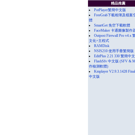
精品推薦
PotPlayer繁簡中文版
FreeGrab下載相簿及檔
體
SmartGet 免空下載軟體
FaceMaker 卡通圖像製作器
Outpost Firewall Pro v4.
文化+主程式
RAMDisk
NSIS210 使用手冊繁簡版
EditPlus 2.21 330 繁簡中
FlashSfv 中文版 (SFV & 
作檢測軟體)
Kmplayer V2.9.3.1428 Fin
中文版