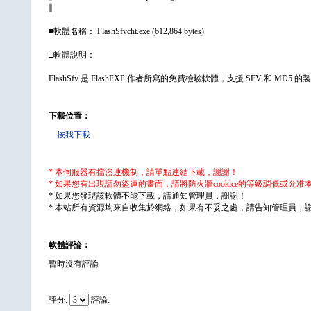
∥
■軟體名稱： FlashSfvcht.exe (612,864.bytes)
□軟體說明：
FlashSfv 是 FlashFXP 作者所寫的免費檢驗軟體，支援 SFV 和 MD5
下載位置：
按我下載
* 本伺服器有擋盜連機制，請單點連結下載，謝謝！
* 如果您有出現請勿盜連的畫面，請將防火牆cookice的等級調低或允
* 如果您發現該軟體不能下載，請通知管理員，謝謝！
* 本站所有資源均來自收集於網絡，如果有不妥之處，請告知管理員，
軟體評論：
暫時沒有評論
評分:
評論: