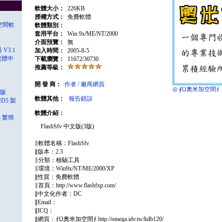
軟體大小：
226KB
授權方式：
免費軟體
案空間軟
軟體類別：
套用平台：
Win 9x/ME/NT/2000
介面預覽：
無
 V3.1
加入時間：
2005-8-5
x 繁體中
下載瀏覽：
11672/30730
推薦等級：
開 發 商：
作者 / 廠商網頁
◎ ∮Ω奧米加空間∮
文版
軟體其他：
報告錯誤
MD5 製
軟體介紹：
al 繁簡
FlashSfv 中文版(3版)
∥軟體名稱：FlashSfv
∥版本：2.3
∥分類：檢驗工具
∥環境：Win9x/NT/ME/2000/XP
∥性質：免費軟體
∥首頁：http://www.flashfxp.com/
∥中文化作者：DC
∥Email：
∥ICQ：
∥網頁：∮Ω奧米加空間∮ http://omega.idv.tw/kdb120/