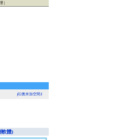
理
|
∮Ω奧米加空間∮
檢測軟體)