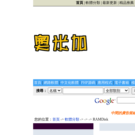
首頁
|
軟體分類
|
最新更新
|
精品推薦
首頁
|
網路軟體
|
中文化軟體
|
PHP源碼
|
應用程式
|
電子書籍
|
模
搜尋：
中間的廣告留給
您的位置：
首頁
->
軟體分類
->
->
-> RAMDisk