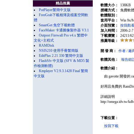
精品推薦
軟體大小：
138KB
PotPlayer繁簡中文版
授權方式：
免費軟
FreeGrab下載相簿及檔案空間軟
軟體類別：
體
套用平台：
Win 9x/M
SmartGet 免空下載軟體
介面預覽：
按我觀
FaceMaker 卡通圖像製作器 V3.1
加入時間：
2006-2-7
Outpost Firewall Pro v4.x 繁體中
下載瀏覽：
24211/62
文化+主程式
推薦等級：
RAMDisk
NSIS210 使用手冊繁簡版
開 發 商：
作者 / 
EditPlus 2.21 330 繁簡中文版
軟體其他：
報告錯
FlashSfv 中文版 (SFV & MD5 製
作檢測軟體)
軟體介紹：
Kmplayer V2.9.3.1428 Final 繁簡
中文版
由 gavotte 開發的 ra
好用且免費的 RamDi
詳細說明
http://omega.idv.tw/kd
下載位置：
按我下載