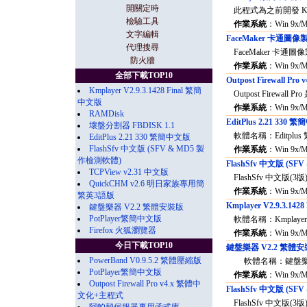
開關定時
此程式為之前開發 Kmp
檢驗工具
作業系統
：Win 9x/
文字編輯
FaceMaker 卡通圖像製
代理搜尋
FaceMaker 卡通圖
防火牆
作業系統
：Win 9x/
全部下載TOP10
Outpost Firewall 
Kmplayer V2.9.3.1428 Final 繁簡
Outpost Firewall
中文版
作業系統
：Win 9x/
RAMDisk
EditPlus 2.21 330
壞盤分割器 FBDISK 1.1
軟體名稱：Editplu
EditPlus 2.21 330 繁簡中文版
FlashSfv 中文版 (SFV & MD5 製
作業系統
：Win 9x/
作檢測軟體)
FlashSfv 中文版 (S
TCPView v2.31 中文版
FlashSfv 中文版(
QuickCHM v2.6 明日家族專用簡
作業系統
：Win 9x/
繁英3語版
Kmplayer V2.9.3.14
鍵盤樂器 V2.2 繁體安裝版
PotPlayer繁簡中文版
軟體名稱：Kmplaye
Firefox 火狐瀏覽器
作業系統
：Win 9x/
今日下載TOP10
鍵盤樂器 V2.2 繁體
PowerBand V0.9.5.2 繁體壓縮版
軟體名稱：鍵盤樂器 
PotPlayer繁簡中文版
作業系統
：Win 9x/
Outpost Firewall Pro v4.x 繁體中
FlashSfv 中文版 (S
文化+主程式
FlashSfv 中文版(