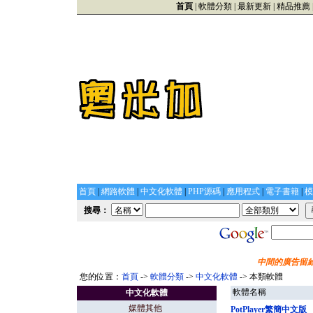
首頁
|
軟體分類
|
最新更新
|
精品推薦
首頁
|
網路軟體
|
中文化軟體
|
PHP源碼
|
應用程式
|
電子書籍
|
模
搜尋：
中間的廣告留給
您的位置：
首頁
->
軟體分類
->
中文化軟體
-> 本類軟體
軟體名稱
中文化軟體
媒體其他
PotPlayer繁簡中文版