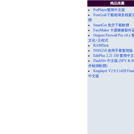
精品推薦
PotPlayer繁簡中文版
FreeGrab下載相簿及檔
體
SmartGet 免空下載軟體
FaceMaker 卡通圖像製作器
Outpost Firewall Pro v4.
文化+主程式
RAMDisk
NSIS210 使用手冊繁簡版
EditPlus 2.21 330 繁簡中
FlashSfv 中文版 (SFV & 
作檢測軟體)
Kmplayer V2.9.3.1428 Fin
中文版