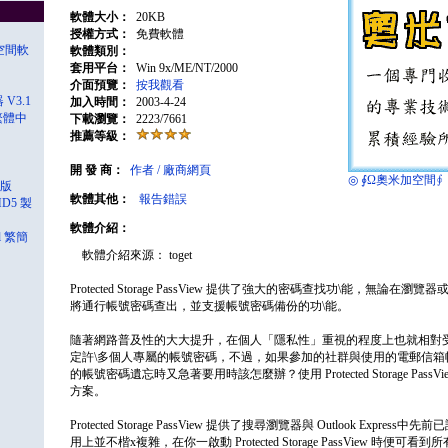
軟體大小：
20KB
授權方式：
免費軟體
案空間軟
軟體類別：
套用平台：
Win 9x/ME/NT/2000
介面預覽：
按我觀看
 V3.1
加入時間：
2003-4-24
x 繁體中
下載瀏覽：
2223/7661
推薦等級：
開 發 商：
作者 / 廠商網頁
◎ ∮Ω奧米加空間∮
文版
軟體其他：
報告錯誤
MD5 製
軟體介紹：
al 繁簡
軟體介紹來源： toget
Protected Storage PassView 提供了強大的密碼查找功\能，無論在瀏覽器或者 
將通行帳號密碼查出，並支援帳號密碼備份的功\能。
隨著網路普及性的大大提升，在個人「隱私性」重視的程度上也就相對
定許\多個人專屬的帳號密碼，不過，如果參加的社群與使用的電郵信箱
的帳號密碼遺忘時又急著要用時該怎麼辦？使用 Protected Storage Pas
方案。
Protected Storage PassView 提供了搜尋瀏覽器與 Outlook Expr
用上並不楷x複雜，在你一啟動 Protected Storage PassView 時