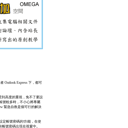
Outlook Express 下，都可
受到高度的重視，免不了要設
帳號較多時，不小心將專屬
sView 緊急自救是個可行的解決
ess中先前已設定帳號密碼的功\能，在使
便可看到所有帳號密碼出現在視窗中。