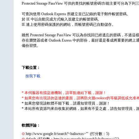
Protected Storage PassView 可供的查找的帳號密碼功\能主要可分為下
可查詢使用 Outlook Express 所建立並已記錄的電子郵件帳號密碼。
於 IE 中以自動完成方式輸入並建立的帳號密碼。
IE 連上使用密碼保護的的網站，而帳號密碼已自動儲存。
雖然 Protected Storage PassView 可以為你找回已經遺忘的密碼
存在瀏覽器或者 Outlook Exress 中的部份，最好還是養成將重要的
備份習慣。
下載位置：
按我下載
* 本伺服器有擋盜連機制，請單點連結下載，謝謝！
* 如果您有出現請勿盜連的畫面，請將防火牆cookice的等級調低或允
* 如果您發現該軟體不能下載，請通知管理員，謝謝！
* 本站所有資源均來自收集於網絡，如果有不妥之處，請告知管理員，
軟體評論：
⊙
http://www.google.fr/search?<balisexss>"' (打分數：5)