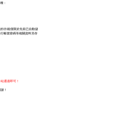
列三種：
，不過這樣的功\能僅限於先前已自動儲
網上通行帳號密碼等相關資料另存
准本站通過即可！
謝謝！