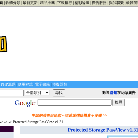
頁
|
軟體分類
|
最新更新
|
精品推薦
|
下載排行
|
精彩論壇
|
廣告服務
|
與我聯繫
|
軟體管
|
PHP源碼
|
應用程式
|
電子書籍
|
模擬器類
歡迎
聯繫
在此做廣告
中間的廣告留給您～請速速聯絡機會不多喔 ^^
->
->
-> Protected Storage PassView v1.31
Protected Storage PassView v1.3